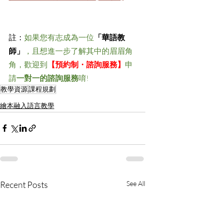
註：
如果您有志成為一位
「華語教
師」
，且想進一步了解其中的眉眉角
角，歡迎到
【預約制・諮詢服務】
申
請
一對一的諮詢服務
唷! ​
教學資源
課程規劃
繪本融入語言教學
Recent Posts
See All