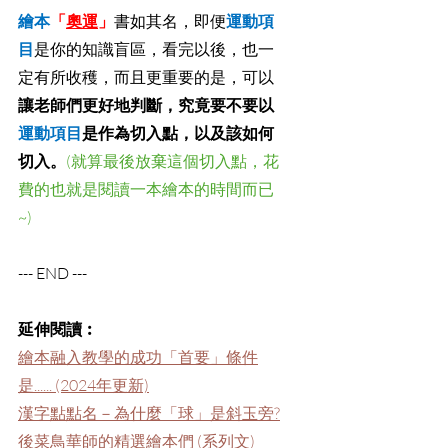
繪本
「
奧運
」
書如其名，即便
運動項
目
是你的知識盲區，看完以後，也一
定有所收穫，而且更重要的是，可以
讓老師們更好地判斷，究竟要不要以
運動項目
是作為切入點，以及該如何
切入。
(就算最後放棄這個切入點，花
費的也就是閱讀一本繪本的時間而已
~)
--- END ---
延伸閱讀︰
繪本融入教學的成功「首要」條件
是...... (2024年更新)
漢字點點名－為什麼「球」是斜玉旁?
後菜鳥華師的精選繪本們 (系列文)