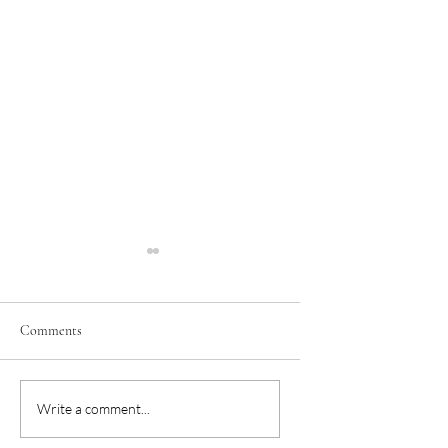
Comments
繪本融入教學的成功
初級成人華語學習
Write a comment...
「首要」條件是......
適用的繪本們 (202