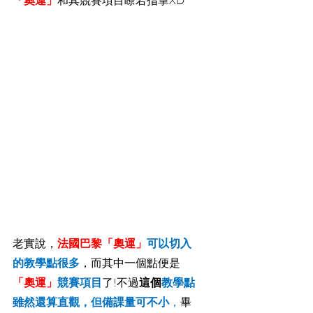
和其競賽項目瞭若指掌XD
老實說，
法國巴黎「奧運」
可以切入
的教學點很多
，而其中一個點便是
「奧運」
競賽項目
了!不過
這個
教學點
雖然還算直觀，但備課量可不小
，
畢