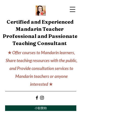
Certified and Experienced
Mandarin Teacher
Professional and Passionate
Teaching Consultant
★
Offer courses to Mandarin learners,
Share teaching resources with the public,
and Provide consultation services to
Mandarin teachers or anyone
interested
★
小額贊助