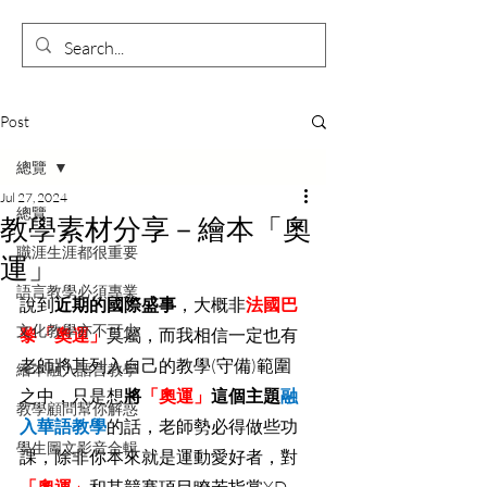
Post
總覽
Jul 27, 2024
總覽
教學素材分享－繪本「奧
職涯生涯都很重要
運」
語言教學必須專業
說到
近期的國際盛事
，大概非
法國巴
文化教學亦不可少
黎「奧運」
莫屬，而我相信一定也有
老師將其列入自己的教學(守備)範圍
繪本融入語言教學
之中，只是想
將
「奧運」
這個主題
融
教學顧問幫你解惑
入華語教學
的話，老師勢必得做些功
學生圖文影音合輯
課，除非你本來就是運動愛好者，對
「奧運」