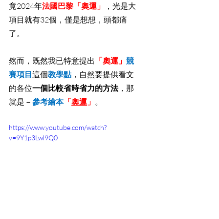
竟2024年
法國巴黎「奧運」
，光是大
項目就有32個，僅是想想，頭都痛
了。
然而，既然我已特意提出
「奧運」
競
賽項目
這個
教學點
，自然要提供看文
的各位
一個比較省時省力的方法
，那
就是－
參考繪本
「
奧運
」
。
https://www.youtube.com/watch?
v=9Y1p3Lwl9Q0