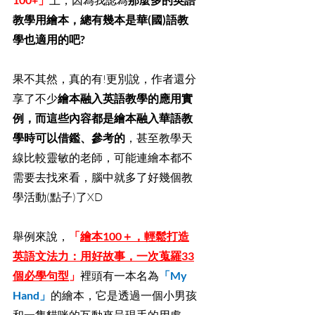
上，因為我認為
教學用繪本，總有幾本是華(國)語教
學也適用的吧?
果不其然，真的有!更別說，作者還分
享了不少
繪本融入英語教學的應用實
例，而這些內容都是繪本融入華語教
學時可以借鑑、參考的
，甚至教學天
線比較靈敏的老師，可能連繪本都不
需要去找來看，腦中就多了好幾個教
學活動(點子)了XD
舉例來說，
「
繪本100＋，輕鬆打造
英語文法力：用好故事，一次蒐羅33
個必學句型
」
裡頭有一本名為
「My 
Hand」
的繪本，它是透過一個小男孩