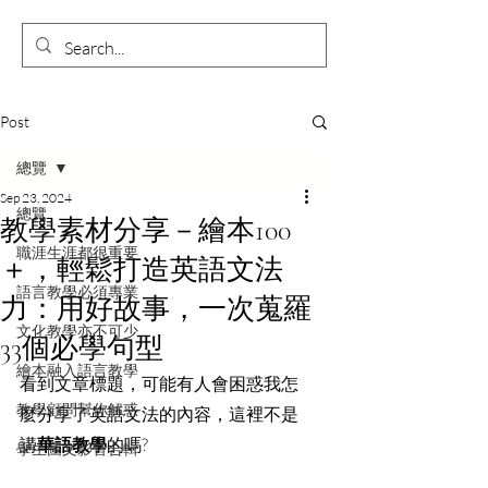
Post
總覽
Sep 23, 2024
總覽
教學素材分享－繪本100
職涯生涯都很重要
＋，輕鬆打造英語文法
語言教學必須專業
力：用好故事，一次蒐羅
文化教學亦不可少
33個必學句型
繪本融入語言教學
看到文章標題，可能有人會困惑我怎
教學顧問幫你解惑
麼分享了英語文法的內容，這裡不是
講
華語教學
的嗎?
學生圖文影音合輯