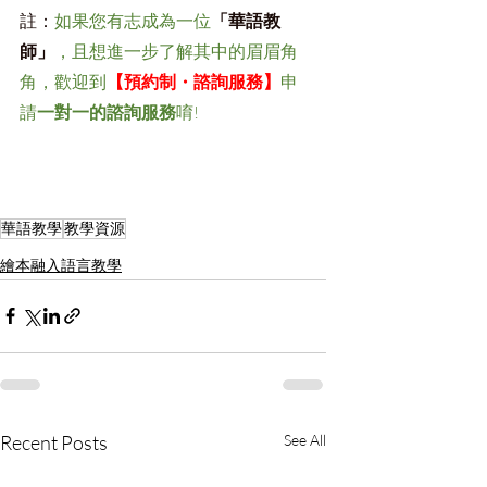
註：
如果您有志成為一位
「華語教
師」
，且想進一步了解其中的眉眉角
角，歡迎到
【預約制・諮詢服務】
申
請
一對一的諮詢服務
唷! ​
華語教學
教學資源
繪本融入語言教學
Recent Posts
See All