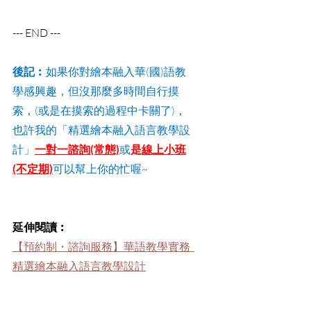
--- END ---
後記︰
如果你對繪本融入華(國)語教
學感興趣，但沒那麼多時間自行摸
索，(或是在摸索的過程中卡關了)，
也許我的「精選繪本融入語言教學設
計」
一對一諮詢(常態)
或
是
線上小班
(不定期)
可以幫上你的忙喔~
延伸閱讀︰
【預約制・諮詢服務】華語教學實務_
精選繪本融入語言教學設計