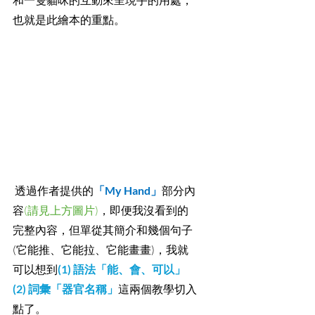
和一隻貓咪的互動來呈現手的用處，
也就是此繪本的重點。
 透過作者提供的
「My Hand」
部分內
容
(請見上方圖片)
，即便我沒看到的
完整內容，但單從其簡介和幾個句子
(它能推、它能拉、它能畫畫)，我就
可以想到
(1) 語法「能、會、可以」
(2) 詞彙「器官名稱」
這兩個教學切入
點了。