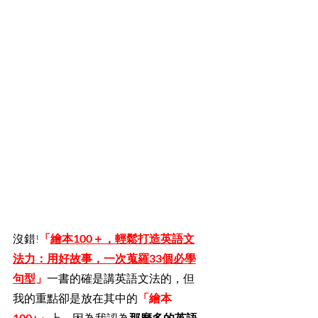
沒錯!
「
繪本100＋，輕鬆打造英語文
法力：用好故事，一次蒐羅33個必學
句型
」
一書的確是講英語文法的，但
我的重點卻是放在其中的
「繪本
100+」
那麼多的英語