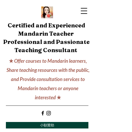
Certified and Experienced
Mandarin Teacher
Professional and Passionate
Teaching Consultant
★
Offer courses to Mandarin learners,
Share teaching resources with the public,
and Provide consultation services to
Mandarin teachers or anyone
interested
★
小額贊助