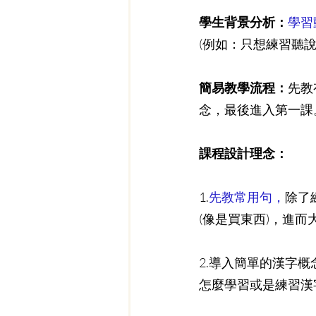
學生背景分析：
學習
(例如：只想練習聽說
簡易教學流程：
先教
念，最後進入第一課
課程設計理念：
1.
先教常用句，
除了
(像是買東西)，進
2.導入簡單的漢字
怎麼學習或是練習漢