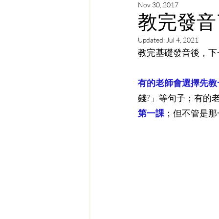
Nov 30, 2017
教學顧問幫你解惑
學生
教完發音
Updated:
Jul 4, 2021
教完基礎發音後，下
有的老師會選擇先教
錢?」等句子；有的
第一課
；但不管是那