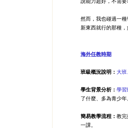
說能力超好，不需要
然而，我也碰過一種
新東西就行的那種，
海外任教時期
班級概況說明：
大班
學生背景分析：
學習
了什麼、多為青少年
簡易教學流程：
教完
一課。