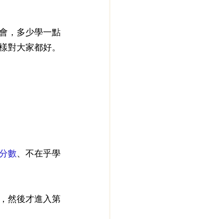
會，多少學一點
樣對大家都好。
分數
、不在乎學
，然後才進入第