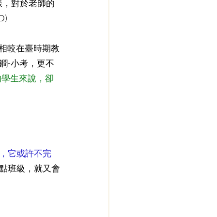
樣，對於老師的
)
，相較在臺時期教
鐧-小考，更不
的學生來說，卻
，它或許不完
點班級，就又會