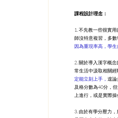
課程設計理念：
1. 不先教一些很實
師沒特意複習，多數
因為重現率高，學生
2. 關於導入漢字
常生活中汲取相關經
定能立刻上手，
遑論
及格分數為40分，
上進行，或是實際操
3. 由於有學分壓