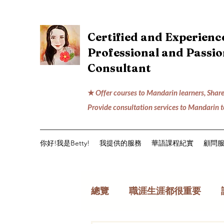
Certified and Experien
Professional and Passi
Consultant
★
Offer courses to Mandarin learners, Share
Provide consultation services to Mandarin 
你好!我是Betty!
我提供的服務
華語課程紀實
顧問
總覽
職涯生涯都很重要