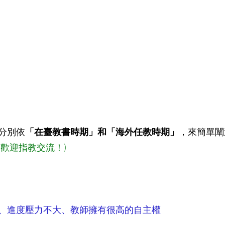
分別依
「在臺教書時期」和「海外任教時期」
，來簡單闡
，歡迎指教交流！)
、進度壓力不大、教師擁有很高的自主權