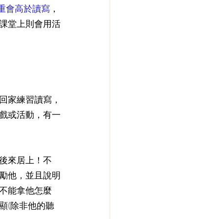
重會高於讀寫
，
課堂上則會用活
回家練習讀寫，
戲或活動，有一
後來居上！不
勵他，並且說明
不能拿他怎麼
顯(除非他的聽