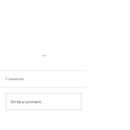
Comments
3 組 Google NotebookLM
為什麼擅長「課程
Write a comment...
提示詞，讓新手華語教
劃」的華語教師更
師迅速生成初版「華語
香？因為留客不費
教學」投影片！
提案有底氣、報價
麗!