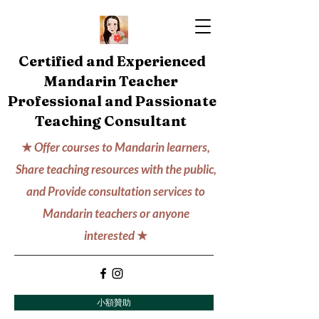
Certified and Experienced
Mandarin Teacher
Professional and Passionate
Teaching Consultant
★
Offer courses to Mandarin learners,
Share teaching resources with the public,
and Provide consultation services to
Mandarin teachers or anyone
interested
★
小額贊助