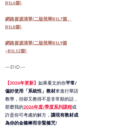
B1L6篇) 
網路資源清單(二版視華B1L7篇、
B1L8篇) 
網路資源清單(二版視華B1L9篇
~B1L12篇) 
--- END ---
【2026年更新】
如果看文的你
平常/
偏好使用「系統性」教材
來進行華語
教學，但卻又教得不是非常順的話，
那麼我的
2026年度/季度系列課程
或
許是你可考慮的解方，
讓現有教材成
為你的金箍棒而非緊箍咒!