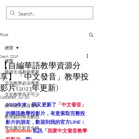
Post
總覽
Sep 6, 2018
總覽
【自編華語教學資源分
職涯生涯都很重要
享】「中文發音」教學投
語言教學必須專業
影片(2023年更新)
文化教學亦不可少
Updated:
Jul 30
2023年末，我又更新了
「中文發音」
繪本融入語言教學
的華語教學投影片，有意索取完整投
教學顧問幫你解惑
影片的朋友，
歡迎到我的官方LINE︰
學生圖文影音合輯
@080odmln
 私訊「
我要中文發音教學