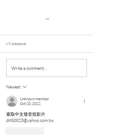
1 Comment
3 組 Google NotebookLM
為什麼擅長「課程
Write a comment...
提示詞，讓新手華語教
劃」的華語教師更
師迅速生成初版「華語
香？因為留客不費
Newest
教學」投影片！
提案有底氣、報價
麗!
Unknown member
Oct 20, 2022
索取中文發音投影片
d850023@yahoo.com.tw
Like
Reply