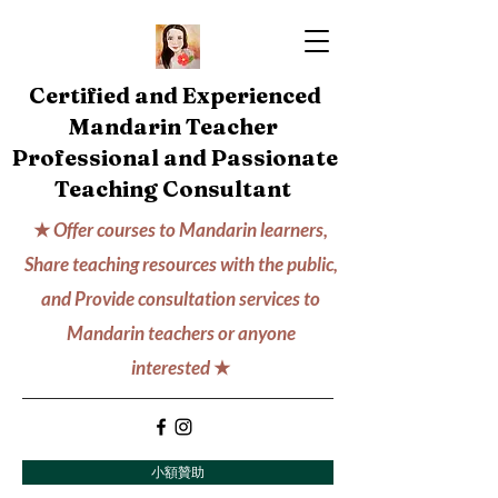
Certified and Experienced
Mandarin Teacher
Professional and Passionate
Teaching Consultant
★
Offer courses to Mandarin learners,
Share teaching resources with the public,
and Provide consultation services to
Mandarin teachers or anyone
interested
★
小額贊助