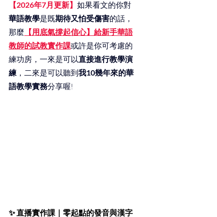
【2026年7月更新】
如果看文的你對
華語教學
是既
期待又怕受傷害
的話，
那麼
【用底氣撐起信心】給新手華語
教師的試教實作課
或許是你可考慮的
練功房，一來是可以
直接進行教學演
練
，二來是可以聽到
我10幾年來的華
語教學實務
分享喔!
✨ 
直播實作課｜零起點的發音與漢字