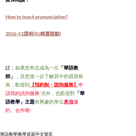
How to teach pronunciation?
2026-S1課程(IG精選限動)
註：
如果您有志成為一位
「華語教
師」
，且想進一步了解其中的眉眉角
角，歡迎到
【預約制・諮詢服務】
申
請我的諮詢服務
!另外，也歡迎對
「華
語教學」主題
有興趣的單位
來信
邀
約、合作喔!
華語教學
教學資源
中文發音