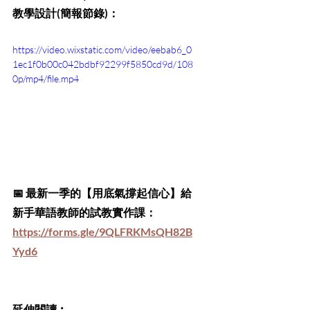
教學設計(簡報節錄)：
https://video.wixstatic.com/video/eebab6_0
1ec1f0b00c042bdbf92299f5850cd9d/108
0p/mp4/file.mp4
📅 最新一季的【用底氣撐起信心】給
新手華語教師的試教實作課：
https://forms.gle/9QLFRKMsQH82B
Yyd6
延伸閱讀︰