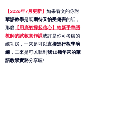
【2026年7月更新】
如果看文的你對
華語教學
是既
期待又怕受傷害
的話，
那麼
【用底氣撐起信心】給新手華語
教師的試教實作課
或許是你可考慮的
練功房，一來是可以
直接進行教學演
練
，二來是可以聽到
我10幾年來的華
語教學實務
分享喔!