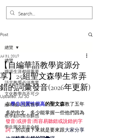
Post
總覽
Jul 31, 2019
總覽
【自編華語教學資源分
職涯生涯都很重要
享】25組聖文森學生常弄
語言教學必須專業
錯的詞彙發音(2026年更新)
文化教學亦不可少
Updated:
Jul 30
在
學生同質性很高
的聖文森
教了五年
繪本融入語言教學
多的中文，多少能掌握一些他們因為
教學顧問幫你解惑
發音(或拼音)而容易聽錯或說錯的字
學生圖文影音合輯
詞
，所以接下來就是要來跟
大家分享