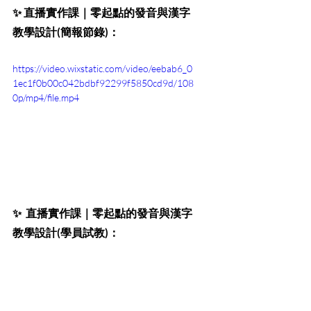
✨ 
直播實作課｜零起點的發音與漢字
教學設計(簡報節錄)：
https://video.wixstatic.com/video/eebab6_0
1ec1f0b00c042bdbf92299f5850cd9d/108
0p/mp4/file.mp4
✨  
直播實作課｜零起點的發音與漢字
教學設計(學員試教)：