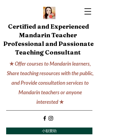
Certified and Experienced
Mandarin Teacher
Professional and Passionate
Teaching Consultant
★
Offer courses to Mandarin learners,
Share teaching resources with the public,
and Provide consultation services to
Mandarin teachers or anyone
interested
★
小額贊助