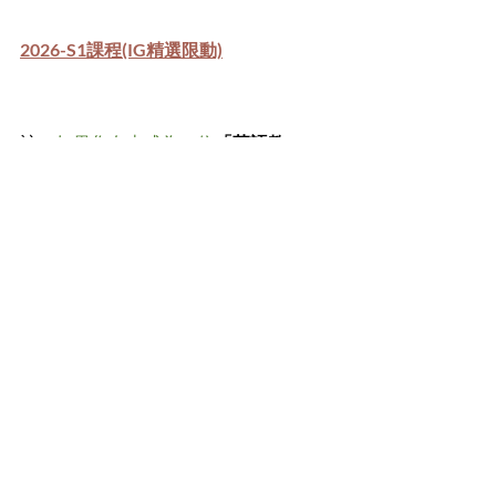
2026-S1課程(IG精選限動)
註：
如果您有志成為一位
「華語教
師」
，且想進一步了解其中的眉眉角
角，歡迎到
【預約制・諮詢服務】
申
請我的諮詢服務
!另外，也歡迎對
「華
語教學」主題
有興趣的單位
來信
邀
約、合作喔!
華語教學
中文發音
漢語拼音