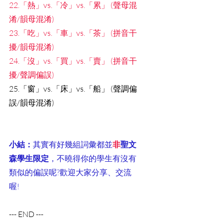
22.「熱」vs.「冷」vs.「累」 (聲母混
淆/韻母混淆)
23.「吃」vs.「車」vs.「茶」 (拼音干
擾/韻母混淆)
24.「沒」vs.「買」vs.「賣」 (拼音干
擾/聲調偏誤)
25.「窗」vs.「床」vs.「船」 (聲調偏
誤/韻母混淆)
小結：
其實有好幾組詞彙都並
非
聖文
森學生限定
，不曉得你的學生有沒有
類似的偏誤呢?歡迎大家分享、交流
喔!
--- END ---