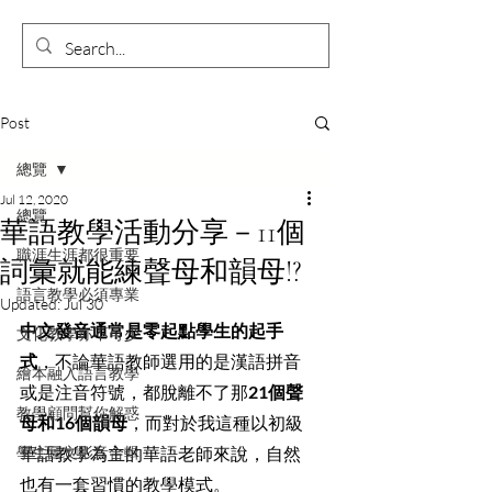
Post
總覽
Jul 12, 2020
總覽
華語教學活動分享－11個
職涯生涯都很重要
詞彙就能練聲母和韻母!?
語言教學必須專業
Updated:
Jul 30
中文發音通常是零起點學生的起手
文化教學亦不可少
式
，不論華語教師選用的是漢語拼音
繪本融入語言教學
或是注音符號，都脫離不了那
21個聲
教學顧問幫你解惑
母和16個韻母
，而對於我這種以初級
學生圖文影音合輯
華語教學為主的華語老師來說，自然
也有一套習慣的教學模式。