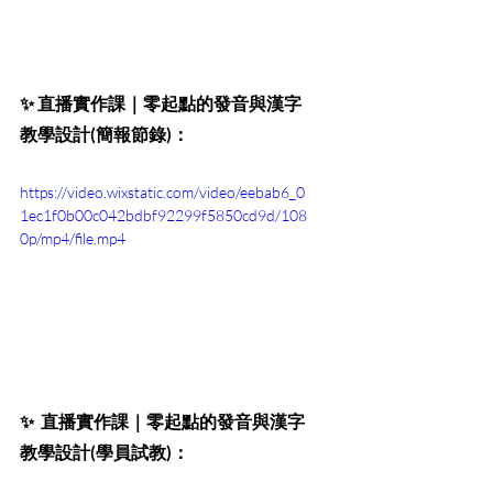
✨ 
直播實作課｜零起點的發音與漢字
教學設計(簡報節錄)：
https://video.wixstatic.com/video/eebab6_0
1ec1f0b00c042bdbf92299f5850cd9d/108
0p/mp4/file.mp4
✨  
直播實作課｜零起點的發音與漢字
教學設計(學員試教)：