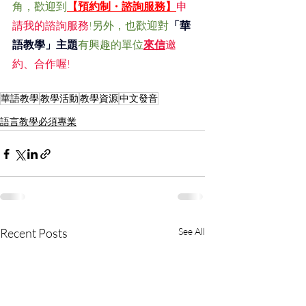
角，歡迎到
【預約制・諮詢服務】
申
請我的諮詢服務
!另外，也歡迎對
「華
語教學」主題
有興趣的單位
來信
邀
約、合作喔!
華語教學
教學活動
教學資源
中文發音
語言教學必須專業
Recent Posts
See All