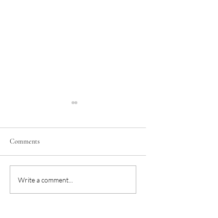
Comments
華語教師怎麼教中文發
華語教師要教注音
Write a comment...
音?
還是漢語拼音呢? (20
更新)