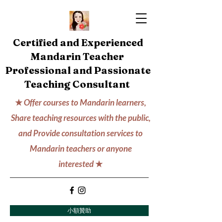
Certified and Experienced
Mandarin Teacher
Professional and Passionate
Teaching Consultant
★
Offer courses to Mandarin learners,
Share teaching resources with the public,
and Provide consultation services to
Mandarin teachers or anyone
interested
★
小額贊助