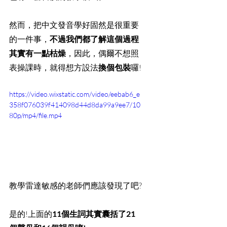
然而，把中文發音學好固然是很重要
的一件事，
不過我們都了解這個過程
其實有一點枯燥
，因此，偶爾不想照
表操課時，就得想方設法
換個包裝
囉!
https://video.wixstatic.com/video/eebab6_e
358f076039f414098d44d8da99a9ee7/10
80p/mp4/file.mp4
教學雷達敏感的老師們應該發現了吧?
是的!上面的
11個生詞其實囊括了21