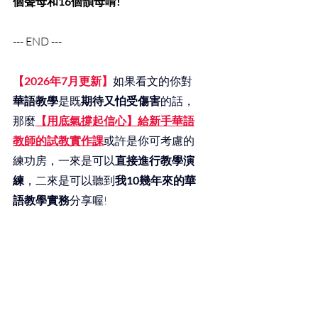
個聲母和16個韻母唷!
--- END ---
【2026年7月更新】
如果看文的你對
華語教學
是既
期待又怕受傷害
的話，
那麼
【用底氣撐起信心】給新手華語
教師的試教實作課
或許是你可考慮的
練功房，一來是可以
直接進行教學演
練
，二來是可以聽到
我10幾年來的華
語教學實務
分享喔!