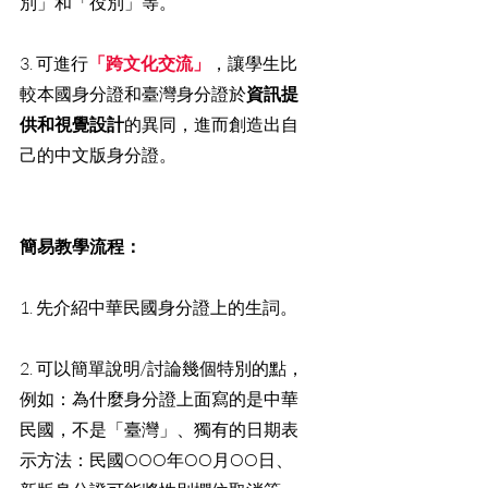
別」和「役別」等。
3. 可進行
「跨文化交流」
，讓學生比
較本國身分證和臺灣身分證於
資訊提
供和視覺設計
的異同，進而創造出自
己的中文版身分證。
簡易教學流程：
1. 先介紹中華民國身分證上的生詞。
2. 可以簡單說明/討論幾個特別的點，
例如：為什麼身分證上面寫的是中華
民國，不是「臺灣」、獨有的日期表
示方法：民國OOO年OO月OO日、