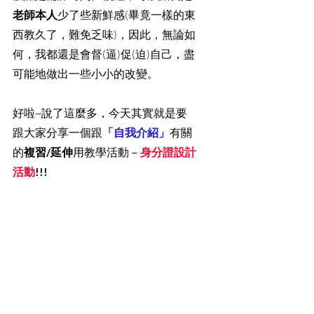
老師本人
少了些新鮮感(畢竟一樣的東
西教久了，難免乏味)，因此，無論如
何，我都還是會督(逼)促(迫)自己，盡
可能地做出一些小小的改變。
好啦~說了這麼多，今天其實就是要
跟大家分享一個跟
「自我介紹」
有關
的
複習/延伸
用教學活動－
身分證設計
活動
!!!