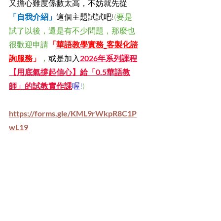
又擔心難度係數太高，不妨就先從
「自我介紹」
這個主題試試吧!
(要是
試了以後，還是有不少問題，那麼也
很歡迎申請
「
華語教學實務_客製化諮
詢服務
」
，
或是加入
2026年系列課程
【用底氣撐起信心】給「0.5華語教
師」的試教實作課
喔!
)
https://forms.gle/KML9rWkpR8C1P
wL19