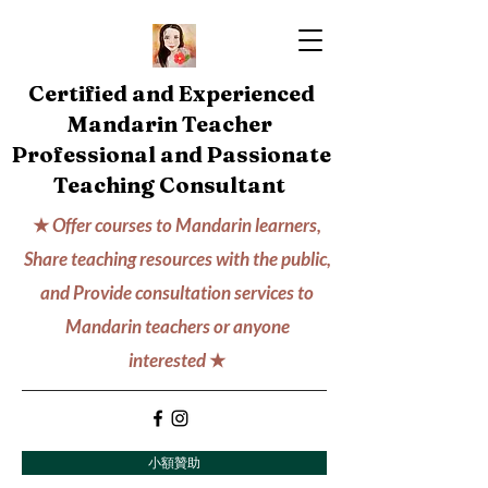
Certified and Experienced
Mandarin Teacher
Professional and Passionate
Teaching Consultant
★
Offer courses to Mandarin learners,
Share teaching resources with the public,
and Provide consultation services to
Mandarin teachers or anyone
interested
★
小額贊助