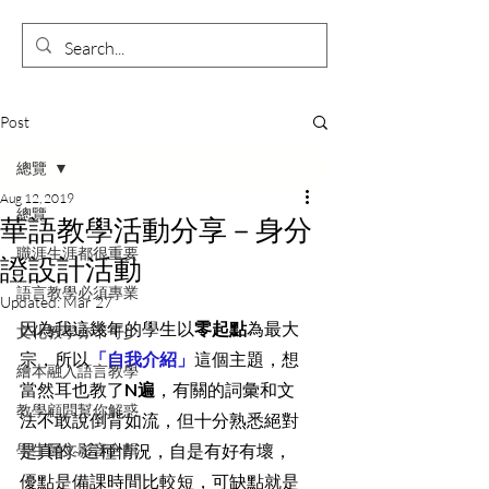
Post
總覽
Aug 12, 2019
總覽
華語教學活動分享－身分
職涯生涯都很重要
證設計活動
語言教學必須專業
Updated:
Mar 27
因為我這幾年的學生以
零起點
為最大
文化教學亦不可少
宗，所以
「自我介紹」
這個主題，想
繪本融入語言教學
當然耳也教了
N遍
，有關的詞彙和文
教學顧問幫你解惑
法不敢說倒背如流，但十分熟悉絕對
學生圖文影音合輯
是真的~這種情況，自是有好有壞，
優點是備課時間比較短，可缺點就是