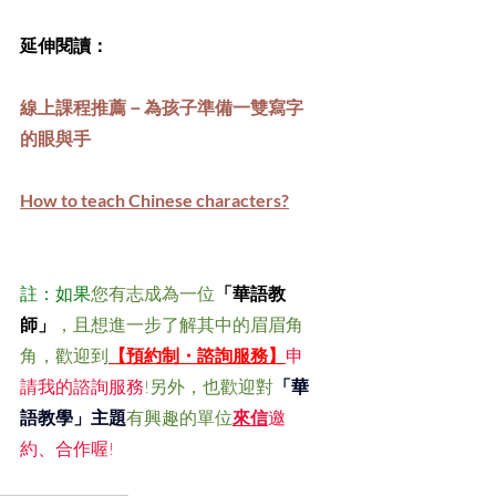
延伸閱讀：
線上課程推薦－為孩子準備一雙寫字
的眼與手
How to teach Chinese characters?
註：如果
您有志成為一位
「華語教
師」
，且想進一步了解其中的眉眉角
角，歡迎到
【預約制・諮詢服務】
申
請我的諮詢服務
!另外，也歡迎對
「華
語教學」主題
有興趣的單位
來信
邀
約、合作喔!