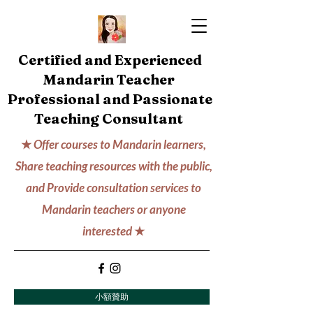
Certified and Experienced
Mandarin Teacher
Professional and Passionate
Teaching Consultant
★
Offer courses to Mandarin learners,
Share teaching resources with the public,
and Provide consultation services to
Mandarin teachers or anyone
interested
★
小額贊助