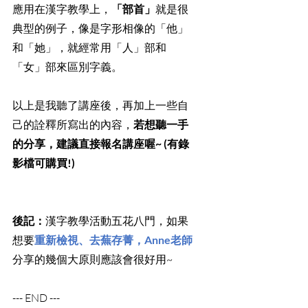
應用在漢字教學上，
「部首」
就是很
典型的例子，像是字形相像的「他」
和「她」，就經常用「人」部和
「女」部來區別字義。
以上是我聽了講座後，再加上一些自
己的詮釋所寫出的內容，
若想聽一手
的分享，建議直接報名講座喔~ (有錄
影檔可購買!) 
後記：
漢字教學活動五花八門，如果
想要
重新檢視、去蕪存菁，Anne老師
分享的幾個大原則應該會很好用~
--- END ---