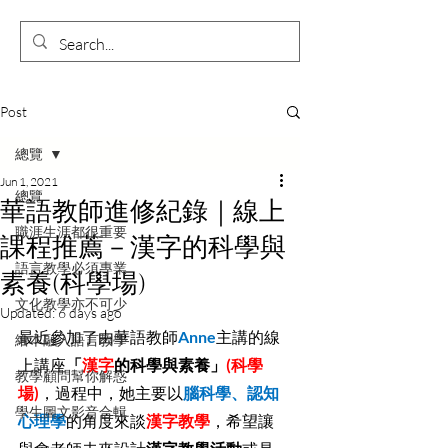
Post
總覽
Jun 1, 2021
總覽
華語教師進修紀錄｜線上
職涯生涯都很重要
課程推薦－漢字的科學與
語言教學必須專業
素養(科學場)
文化教學亦不可少
Updated:
6 days ago
最近參加了由華語教師
Anne
主講的線
繪本融入語言教學
上講座
「
漢字
的科學與素養」
(科學
教學顧問幫你解惑
場)
，過程中，她主要以
腦科學、認知
學生圖文影音合輯
心理學
的角度來談
漢字教學
，希望讓