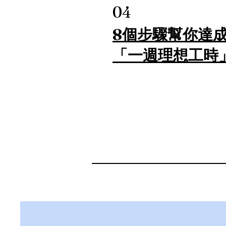
04
8個步驟幫你達
「一週理想工時