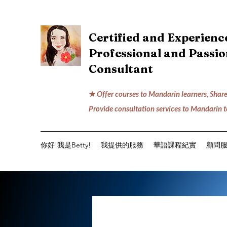
Certified and Experien
Professional and Passi
Consultant
★
Offer courses to Mandarin learners, Share
Provide consultation services to Mandarin 
你好!我是Betty!
我提供的服務
華語課程紀實
顧問