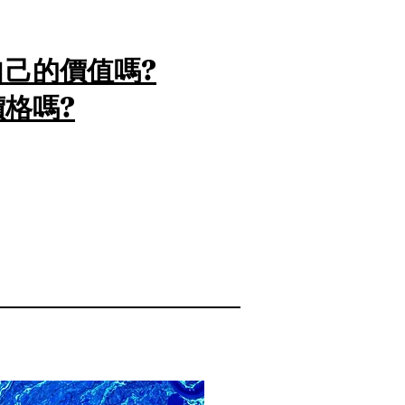
己的價值嗎?
格嗎?