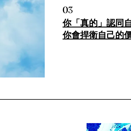
03
你「真的」認同自
你會捍衛自己的價