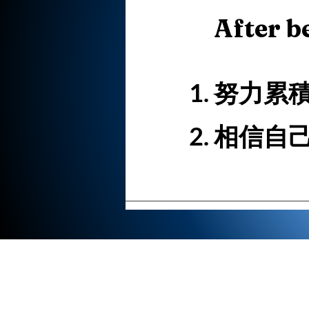
After b
努力累
​相信自