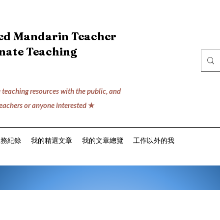
ced Mandarin Teacher
onate Teaching
 teaching resources with the public,
and
teachers or anyone interested
★
服務紀錄
我的精選文章
我的文章總覽
工作以外的我