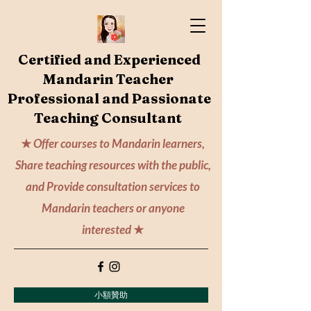
Certified and Experienced
Mandarin Teacher
Professional and Passionate
Teaching Consultant
★
Offer courses to Mandarin learners,
Share teaching resources with the public,
and Provide consultation services to
Mandarin teachers or anyone
interested
★
小額贊助