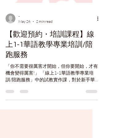
-
May 26
2 min read
【歡迎預約・培訓課程】線
上1-1華語教學專業培訓/陪
跑服務
「你不需要很厲害才開始，但你要開始，才有
機會變得厲害!」 「線上1-1華語教學專業培
訓/陪跑服務」中的試教實作課，對於新手華
語教師來說，就是一個很安全的開始，因為即
便教得不好，也不會被客訴，更不會失去學
生；反之，學員老師還能從中發現自己的優、
劣勢，好的部分繼續保持、放大，不好的部分
則設法改進或隱藏。