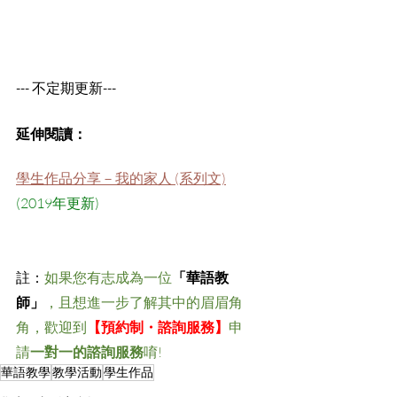
--- 不定期更新---
延伸閱讀：
學生作品分享－我的家人 (系列文)
(2019年更新)
註：
如果您有志成為一位
「華語教
師」
，且想進一步了解其中的眉眉角
角，歡迎到
【預約制・諮詢服務】
申
請
一對一的諮詢服務
唷! ​
華語教學
教學活動
學生作品