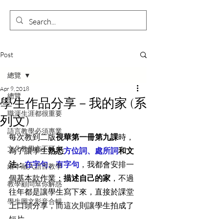
Post
總覽
Apr 9, 2018
總覽
學生作品分享－我的家 (系
職涯生涯都很重要
列文)
語言教學必須專業
每次教到二版
視華第一冊第九課
時，
文化教學亦不可少
為了讓學生
熟悉
方位詞、處所詞
和文
法：
在字句、有字句
，我都會安排一
繪本融入語言教學
個基本款作業：
描述自己的家
，不過
教學顧問幫你解惑
往年都是讓學生寫下來，直接於課堂
學生圖文影音合輯
上口頭分享，而這次則讓學生拍成了