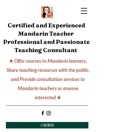
Certified and Experienced
Mandarin Teacher
Professional and Passionate
Teaching Consultant
★
Offer courses to Mandarin learners,
Share teaching resources with the public,
and Provide consultation services to
Mandarin teachers or anyone
interested
★
小額贊助