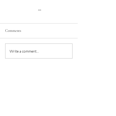
Comments
學生交流活動 (系列文)
華語教學紀錄｜學
Write a comment...
(2021年更新)
果系列文④：我的