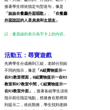
接著學生得依指定句型造句，像是
「
妹妹
在
餐廳外面唱歌
」
、
「在
餐廳
外面說話
的人是
弟弟
和
女朋友
」
註：畫底線的表示為字卡上的內容。
活動五：尋寶遊戲
先將學生分成兩到三組，老師分別給
不同的指示，像是
「A組寶物提示一
在R1教室裡面，B組寶物提示一在R5
教室和R7教室中間，C組寶物提示一
在R3教室外面」
，接著各組學生須依
指示前往指定地點，然後會在那裡得
到提示二，依此類推，學生找到老師