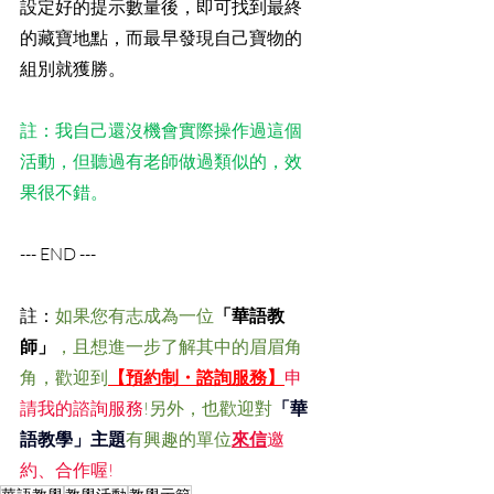
設定好的提示數量後，即可找到最終
的藏寶地點，而最早發現自己寶物的
組別就獲勝。
註：我自己還沒機會實際操作過這個
活動，但聽過有老師做過類似的，效
果很不錯。
--- END ---
註：
如果您有志成為一位
「華語教
師」
，且想進一步了解其中的眉眉角
角，歡迎到
【預約制・諮詢服務】
申
請我的諮詢服務
!另外，也歡迎對
「華
語教學」主題
有興趣的單位
來信
邀
約、合作喔!