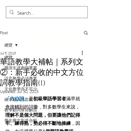
Post
總覽
Jul 5, 2018
總覽
華語教學大補帖｜系列文
職涯生涯都很重要
②：新手必收的中文方位
語言教學必須專業
詞教學指南(I)
文化教學亦不可少
Updated:
Jul 30, 2025
「方位詞」
是
初級華語學習者
滿早就
繪本融入語言教學
會接觸到的詞彙，對多數學生來說，
教學顧問幫你解惑
理解不是個大問題，但要讓他們記得
學生圖文影音合輯
牢、練得熟，勢必得不斷地操練
，因