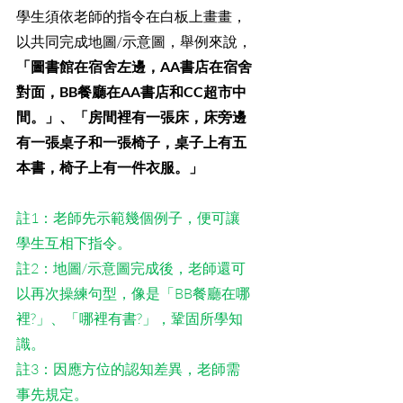
學生須依老師的指令在白板上畫畫，
以共同完成地圖/示意圖，舉例來說，
「圖書館在宿舍左邊，AA書店在宿舍
對面，BB餐廳在AA書店和CC超市中
間。」、「房間裡有一張床，床旁邊
有一張桌子和一張椅子，桌子上有五
本書，椅子上有一件衣服。」
註1：老師先示範幾個例子，便可讓
學生互相下指令。
註2：地圖/示意圖完成後，老師還可
以再次操練句型，像是「BB餐廳在哪
裡?」、「哪裡有書?」，鞏固所學知
識。
註3：因應方位的認知差異，老師需
事先規定。