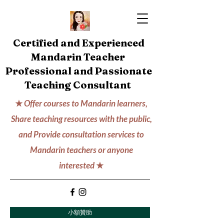
Certified and Experienced
Mandarin Teacher
Professional and Passionate
Teaching Consultant
★
Offer courses to Mandarin learners,
Share teaching resources with the public,
and Provide consultation services to
Mandarin teachers or anyone
interested
★
小額贊助