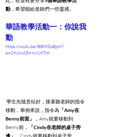
此，在這裡要分享
5個華語教學活
動
，希望能給老師們一些靈感。
華語教學活動一：你說我
動
https://youtu.be/IBBIKDpBjsM?
si=2XUnwQhrnyrLKTnh
 學生先隨意站好，接著聽老師的指令
移動，舉例來說，指令為
「Amy在
Benny前面」
，Amy就要移動到
Benny前，
「Cindy在老師的桌子旁
邊」
，Cindy就要移動到桌子旁，