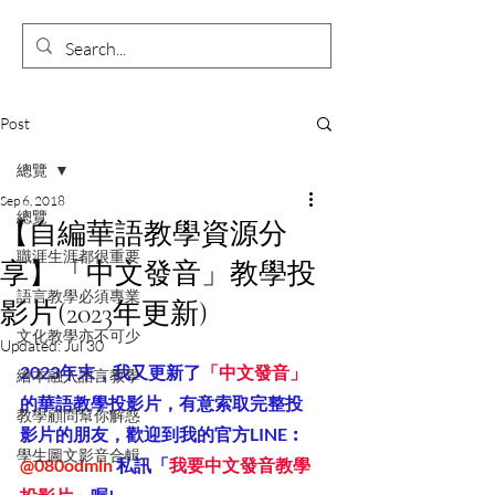
Post
總覽
Sep 6, 2018
總覽
【自編華語教學資源分
職涯生涯都很重要
享】「中文發音」教學投
語言教學必須專業
影片(2023年更新)
文化教學亦不可少
Updated:
Jul 30
2023年末，我又更新了
「中文發音」
繪本融入語言教學
的華語教學投影片，有意索取完整投
教學顧問幫你解惑
影片的朋友，
歡迎到我的官方LINE︰
學生圖文影音合輯
@080odmln
 私訊「
我要中文發音教學