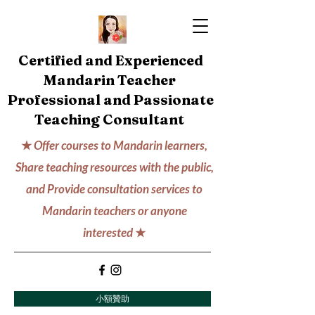
Certified and Experienced
Mandarin Teacher
Professional and Passionate
Teaching Consultant
★
Offer courses to Mandarin learners,
Share teaching resources with the public,
and Provide consultation services to
Mandarin teachers or anyone
interested
★
小額贊助