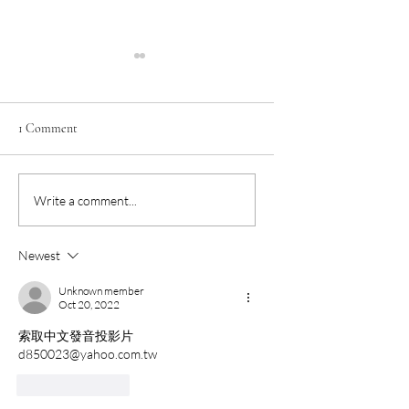
1 Comment
3 組 Google NotebookLM
為什麼擅長「課程
Write a comment...
提示詞，讓新手華語教
劃」的華語教師更
師迅速生成初版「華語
香？因為留客不費
Newest
教學」投影片！
提案有底氣、報價
麗!
Unknown member
Oct 20, 2022
索取中文發音投影片
d850023@yahoo.com.tw
Like
Reply