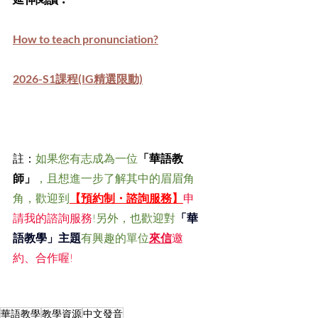
How to teach pronunciation?
2026-S1課程(IG精選限動)
註：
如果您有志成為一位
「華語教
師」
，且想進一步了解其中的眉眉角
角，歡迎到
【預約制・諮詢服務】
申
請我的諮詢服務
!另外，也歡迎對
「華
語教學」主題
有興趣的單位
來信
邀
約、合作喔!
華語教學
教學資源
中文發音