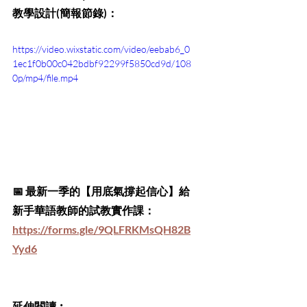
教學設計(簡報節錄)：
https://video.wixstatic.com/video/eebab6_0
1ec1f0b00c042bdbf92299f5850cd9d/108
0p/mp4/file.mp4
📅 最新一季的【用底氣撐起信心】給
新手華語教師的試教實作課：
https://forms.gle/9QLFRKMsQH82B
Yyd6
延伸閱讀︰