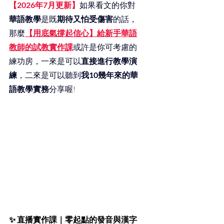
【2026年7月更新】
如果看文的你對
華語教學
是既
期待又怕受傷害
的話，
那麼
【用底氣撐起信心】給新手華語
教師的試教實作課
或許是你可考慮的
練功房，一來是可以
直接進行教學演
練
，二來是可以聽到
我10幾年來的華
語教學實務
分享喔!
✨ 
直播實作課｜零起點的發音與漢字