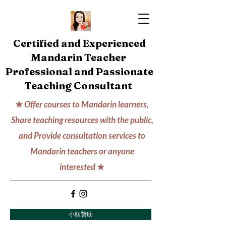
Certified and Experienced
Mandarin Teacher
Professional and Passionate
Teaching Consultant
★
Offer courses to Mandarin learners,
Share teaching resources with the public,
and Provide consultation services to
Mandarin teachers or anyone
interested
★
小額贊助