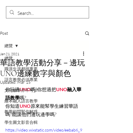
Post
總覽
Jan 21, 2021
總覽
華語教學活動分享－邊玩
職涯生涯都很重要
UNO邊練數字與顏色
語言教學必須專業
Updated:
Mar 15
你玩過
UNO
嗎?你想過把
UNO
融入華
文化教學亦不可少
語教學
嗎?
繪本融入語言教學
你知道
UNO
原來能幫學生練習華語
教學顧問幫你解惑
嗎?能讓他們邊玩邊學嗎?
學生圖文影音合輯
https://video.wixstatic.com/video/eebab6_9