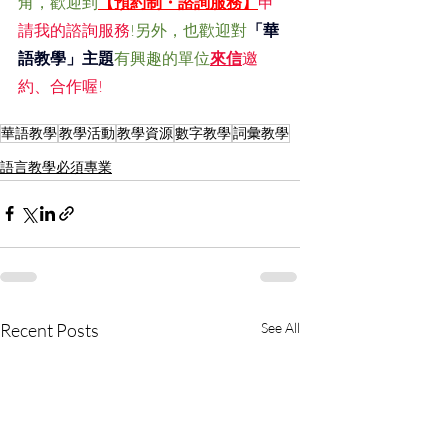
角，歡迎到
【預約制・諮詢服務】
申
請我的諮詢服務
!另外，也歡迎對
「華
語教學」主題
有興趣的單位
來信
邀
約、合作喔!
華語教學
教學活動
教學資源
數字教學
詞彙教學
語言教學必須專業
Recent Posts
See All