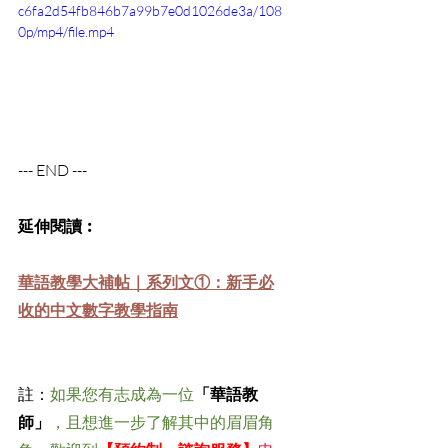
c6fa2d54fb846b7a99b7e0d1026de3a/108
0p/mp4/file.mp4
--- END ---
延伸閱讀︰
華語教學大補帖｜系列文①：新手必
收的中文數字教學指南
註：
如果您有志成為一位
「華語教
師」
，且想進一步了解其中的眉眉角