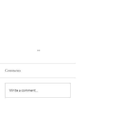
Comments
華語教學影片分享－中
華語教學活動分享－
Write a comment...
文數字1~7
小遊戲讓你的數字
更有趣