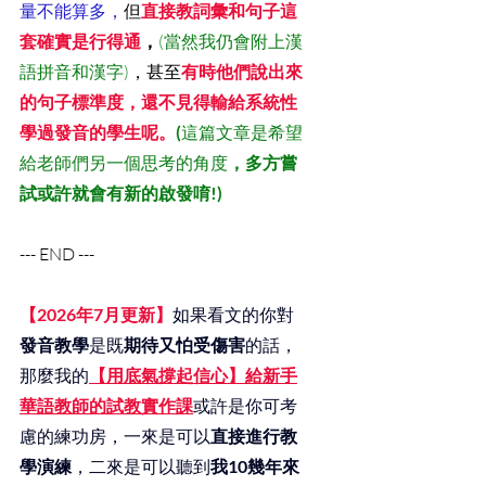
量不能算多，
但
直接教詞彙和句子這
套確實是行得通
，
(當然我仍會附上漢
語拼音和漢字)
，甚至
有時他們說出來
的句子標準度，還不見得輸給系統性
學過發音的學生呢。
(
這篇文章是希望
給老師們另一個思考的角度
，多方嘗
試或許就會有新的啟發唷!)
--- END ---
【2026年7月更新】
如果看文的你對
發音教學
是既
期待又怕受傷害
的話，
那麼我的
【用底氣撐起信心】給新手
華語教師的試教實作課
或許是你可考
慮的練功房，一來是可以
直接進行教
學演練
，二來是可以聽到
我10幾年來