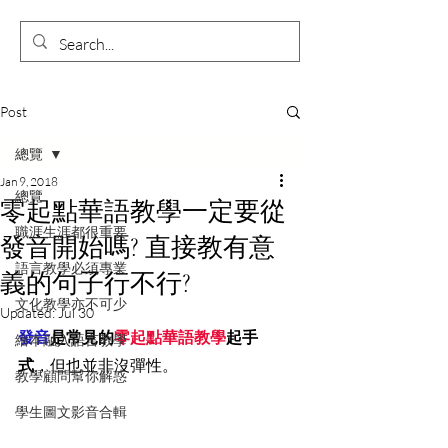
Post
總覽
Jan 9, 2018
總覽
零起點華語教學一定要從
職涯生涯都很重要
發音開始嗎? 直接教有意
語言教學必須專業
義的句子行不行?
文化教學亦不可少
Updated:
Jul 30
發音
是常見的
零起點華語教學
起手
繪本融入語言教學
式
，但也並非沒彈性。
教學顧問幫你解惑
學生圖文影音合輯