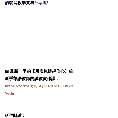
的發音教學實務
分享喔!
📅 最新一季的【用底氣撐起信心】給
新手華語教師的試教實作課：
https://forms.gle/9QLFRKMsQH82B
Yyd6
延伸閱讀︰