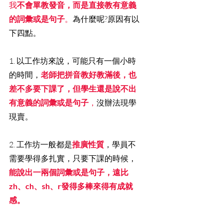
我
不會單教發音，而是直接教有意義
的詞彙或是句子
。
為什麼呢?原因有以
下四點。
1. 以工作坊來說，可能只有一個小時
的時間，
老師把拼音教好教滿後，也
差不多要下課了，但學生還是說不出
有意義的詞彙或是句子
，
沒辦法現學
現賣。
2. 工作坊一般都是
推廣性質
，學員不
需要學得多扎實，只要下課的時候，
能說出一兩個詞彙或是句子，遠比
zh、ch、sh、r發得多棒來得有成就
感。