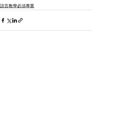
語言教學必須專業
Recent Posts
See All