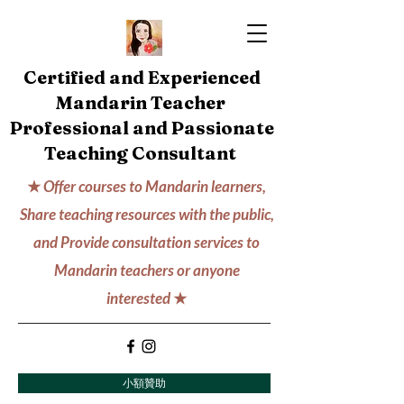
Certified and Experienced
Mandarin Teacher
Professional and Passionate
Teaching Consultant
★
Offer courses to Mandarin learners,
Share teaching resources with the public,
and Provide consultation services to
Mandarin teachers or anyone
interested
★
小額贊助