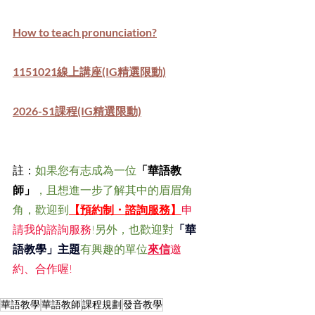
How to teach pronunciation?
1151021線上講座(IG精選限動)
2026-S1課程(IG精選限動)
註：
如果您有志成為一位
「華語教
師」
，且想進一步了解其中的眉眉角
角，歡迎到
【預約制・諮詢服務】
申
請我的諮詢服務
!另外，也歡迎對
「華
語教學」主題
有興趣的單位
來信
邀
約、合作喔!
華語教學
華語教師
課程規劃
發音教學