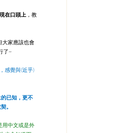
現在口頭上
，教
，但大家應該也會
行了~
，感覺與(近乎)
生的已知，更不
默契。
是用中文或是外