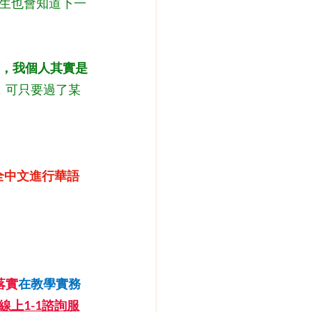
生也會知道下一
，我個人其實是
，可只要過了某
)全中文進行華語
落實
在教學實務
線上1-1諮詢服