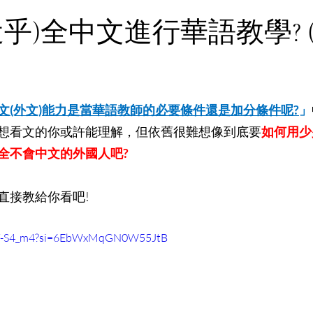
圖文影音合輯
乎)全中文進行華語教學? (2
文(外文)能力是當華語教師的必要條件還是加分條件呢?
」
想看文的你或許能理解，但依舊很難想像到底要
如何用少
全不會中文的外國人吧?
直接教給你看吧!
88Y-S4_m4?si=6EbWxMqGN0W55JtB