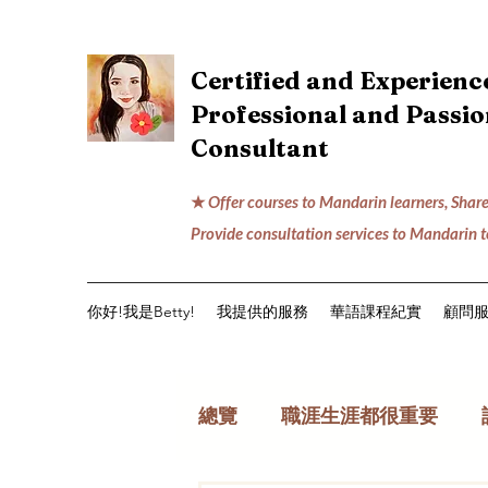
Certified and Experien
Professional and Passi
Consultant
★
Offer courses to Mandarin learners, Share
Provide consultation services to Mandarin 
你好!我是Betty!
我提供的服務
華語課程紀實
顧問
總覽
職涯生涯都很重要