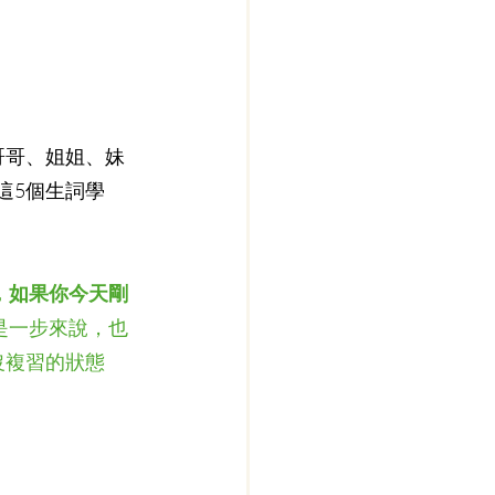
、哥哥、姐姐、妹
這5個生詞學
，如果你今天剛
是一步來說，也
沒複習的狀態