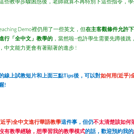
這些教學步驟困惑後，老師就算不再特別下這些指令，學
aching Demo裡仍用了一些英文，但
在主客觀條件允許下
進行「全中文」教學的
，當然啦~也許學生需要先蹲後跳
，中文能力更會有著顯著的進步 !
的線上試教短片和上面三點Tips後，可以對
如何用(近乎
喔!
(近乎)全中文進行華語教學
這件事，但仍
不太清楚該如何
沒有教學經驗，想學習我的教學模式
的話，歡迎預約我的