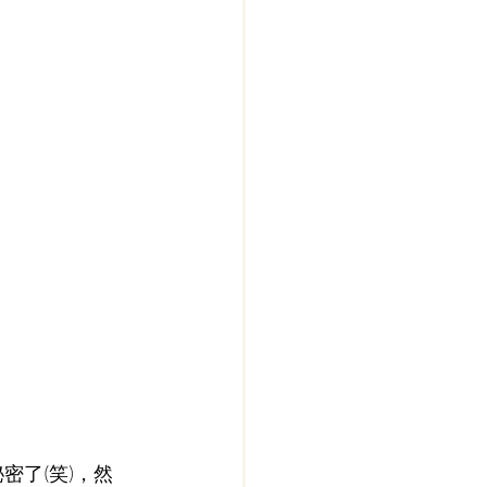
密了(笑)，然