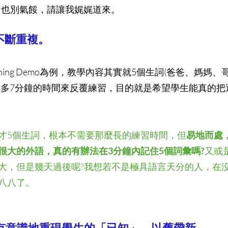
人，也別氣餒，請讓我娓娓道來。
－不斷重複。
ching Demo為例，教學內容其實就5個生詞(爸爸、媽媽
不多7分鐘的時間來反覆練習，目的就是希望學生能真的把
才5個生詞，根本不需要那麼長的練習時間，但
易地而處
很大的外語，真的有辦法在3分鐘內記住5個詞彙嗎?
又或
大，但是幾天過後呢?我想若不是極具語言天分的人，在
八八了。