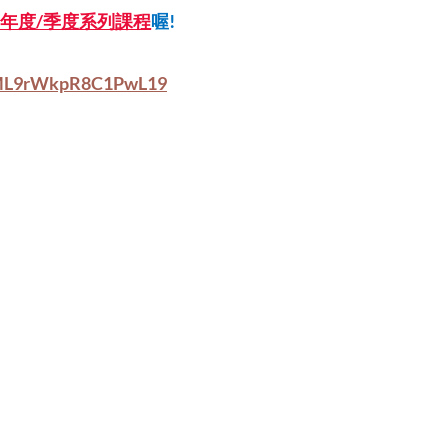
26年度/季度系列課程
喔!
/KML9rWkpR8C1PwL19