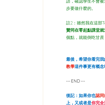
語，確認學生不會被
步要做什麼的。
註2：雖然我在這部Te
贊同在零起點課堂就
個點，就能倒吃甘蔗
最後，希望你看完我
教學
這件事更有概念
--- END ---
後記：如果你也
認同
上，又或者是
你完全