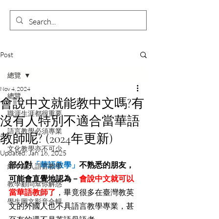
Post
總覽
Nov 4, 2024
總覽
會說中文就能教中文嗎?有
職涯生涯都很重要
沒有人特別不適合當華語
語言教學必須專業
教師呢? (2024年更新)
文化教學亦不可少
Updated:
Jan 16, 2025
部分對
「華語教學」
不熟悉的朋友，
繪本融入語言教學
可能會直覺地認為－
會說中文就可以
教學顧問幫你解惑
當華語教師了
，畢竟很多在臺灣教英
學生圖文影音合輯
文的外國人也不具語言教學專業，甚