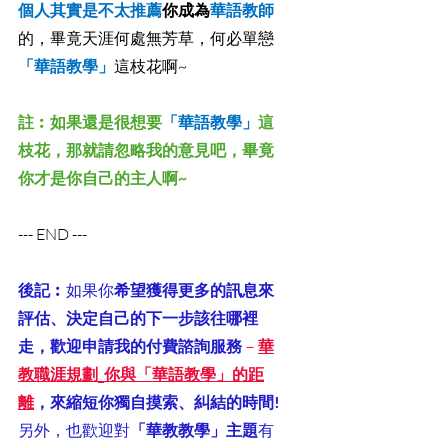
個人其實是不太推薦
你成為
華語教師
的，畢竟天涯何處無芳草，何必單戀
「華語教學」
這枝花啊~
註︰如果還是很想要
「華語教學」
這
枝花，那就請忽略我的意見吧，畢竟
你才是你自己的主人啊~
--- END ---
後記︰
如果你
希望獲得更多的訊息來
評估、決定自己的下一步該往哪裡
走，歡迎申請我的付費諮詢服務
－
華
教職涯規劃_你與「華語教學」的距
離
，來縮短你獨自摸索、糾結的時間!
另外，也歡迎對
「華教教學」主題
有