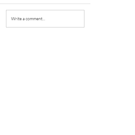
花五位數「進修」，我
華語教師有年齡限制
Write a comment...
買的不只是課程，而是
其實比年紀更重要
「認知邊界」的拓展!
這幾點!