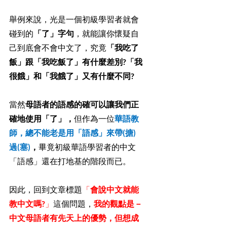
舉例來說，光是一個初級學習者就會
碰到的
「了」字句
，就能讓你懷疑自
己到底會不會中文了，究竟
「我吃了
飯」跟「我吃飯了」有什麼差別?「我
很餓」和「我餓了」又有什麼不同?
當然
母語者的語感的確可以讓我們正
確地使用「了」，
但作為一位
華語教
師，總不能老是用「語感」來帶(搪)
過(塞)
，
畢竟初級華語學習者的中文
「語感」還在打地基的階段而已。
因此，回到文章標題
「
會說中文就能
教中文嗎?
」
這個問題，
我的觀點是－
中文母語者有先天上的優勢，但想成