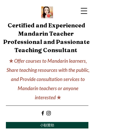
Certified and Experienced
Mandarin Teacher
Professional and Passionate
Teaching Consultant
★
Offer courses to Mandarin learners,
Share teaching resources with the public,
and Provide consultation services to
Mandarin teachers or anyone
interested
★
小額贊助