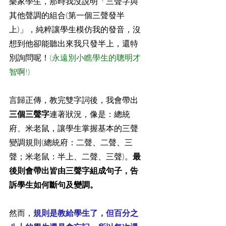
樂家學生，那時我沒說明「三聲字與
其他聲調的組合(第一個三聲發半
上)」，純粹讓學生模仿我的發音，沒
想到他卻能聽出來我只發半上，還特
別詢問呢！
(永遠別小瞧學生的聰明才
智啊!)
言歸正傳，教完雙字詞後，我會帶出
三個三聲字
連著狀況，像是：總統
府、米老鼠，讓學生掌握基本的三聲
變調規則(總統府：二聲、二聲、三
聲；米老鼠：半上、二聲、三聲)。
最
後則會帶出皆由三聲字組成句子，告
訴學生如何斷句及變調。
然而，
規則是教給學生了，但百分之