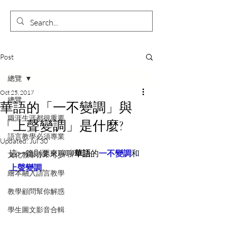
Post
總覽
Oct 25, 2017
總覽
華語的「一不變調」與
職涯生涯都很重要
「上聲變調」是什麼?
語言教學必須專業
Updated:
Jul 30
這一篇則要來聊聊
華語
的
一不變調
和
文化教學亦不可少
上聲變調
。
繪本融入語言教學
教學顧問幫你解惑
學生圖文影音合輯