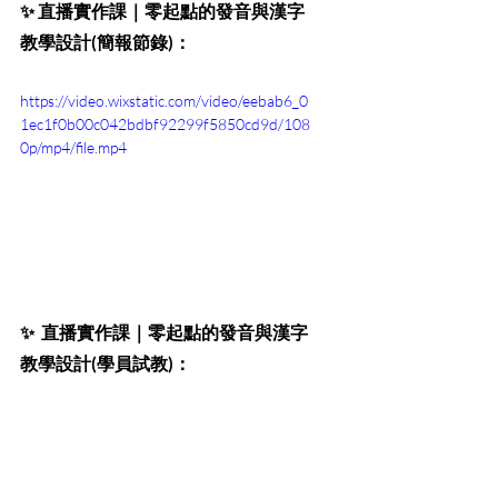
✨ 
直播實作課｜零起點的發音與漢字
教學設計(簡報節錄)：
https://video.wixstatic.com/video/eebab6_0
1ec1f0b00c042bdbf92299f5850cd9d/108
0p/mp4/file.mp4
✨  
直播實作課｜零起點的發音與漢字
教學設計(學員試教)：