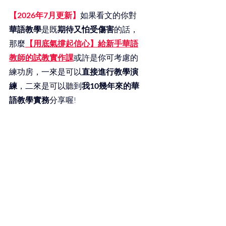
【2026年7月更新】
如果看文的你對
華語教學
是既
期待又怕受傷害
的話，
那麼
【用底氣撐起信心】給新手華語
教師的試教實作課
或許是你可考慮的
練功房，一來是可以
直接進行教學演
練
，二來是可以聽到
我10幾年來的華
語教學實務
分享喔!