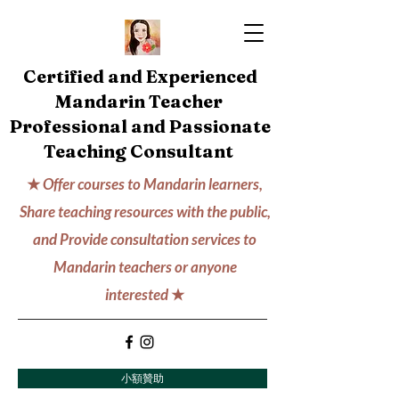
Certified and Experienced
Mandarin Teacher
Professional and Passionate
Teaching Consultant
★
Offer courses to Mandarin learners,
Share teaching resources with the public,
and Provide consultation services to
Mandarin teachers or anyone
interested
★
小額贊助