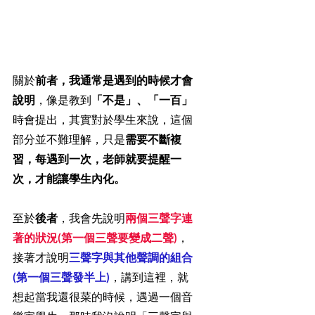
關於
前者，我通常是遇到的時候才會
說明
，像是教到
「不是」、「一百」
時會提出，其實對於學生來說，這個
部分並不難理解，只是
需要不斷複
習，每遇到一次，老師就要提醒一
次，才能讓學生內化。
至於
後者
，我會先說明
兩個三聲字連
著的狀況(第一個三聲要變成二聲)
，
接著才說明
三聲字與其他聲調的組合
(第一個三聲發半上)
，講到這裡，就
想起當我還很菜的時候，遇過一個音