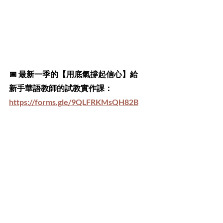
📅 最新一季的【用底氣撐起信心】給
新手華語教師的試教實作課：
https://forms.gle/9QLFRKMsQH82B
Yyd6
延伸閱讀：
【自編教學資源分享】基礎發音篇
[網路教學資源分享] 一不變調篇