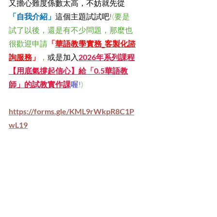
又擔心難度係數太高，不妨就先從
「自我介紹」
這個主題試試吧!
(要是
試了以後，還是有不少問題，那麼也
很歡迎申請
「
華語教學實務_客製化諮
詢服務
」
，
或是加入
2026年系列課程
【用底氣撐起信心】給「0.5華語教
師」的試教實作課
喔!
)
https://forms.gle/KML9rWkpR8C1P
wL19