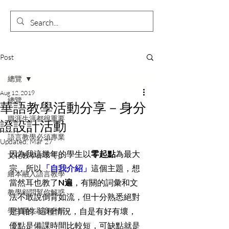
Post
總覽
Aug 12, 2019
總覽
華語教學活動分享－身分
職涯生涯都很重要
證設計活動
語言教學必須專業
Updated:
Mar 27
因為我這幾年的學生以
零起點
為最大
文化教學亦不可少
宗，所以
「自我介紹」
這個主題，想
繪本融入語言教學
當然耳也教了
N遍
，有關的詞彙和文
教學顧問幫你解惑
法不敢說倒背如流，但十分熟悉絕對
學生圖文影音合輯
是真的~這種情況，自是有好有壞，
優點是備課時間比較短，可缺點就是