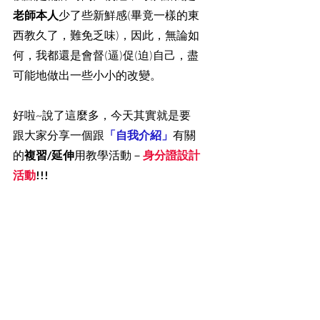
老師本人
少了些新鮮感(畢竟一樣的東
西教久了，難免乏味)，因此，無論如
何，我都還是會督(逼)促(迫)自己，盡
可能地做出一些小小的改變。
好啦~說了這麼多，今天其實就是要
跟大家分享一個跟
「自我介紹」
有關
的
複習/延伸
用教學活動－
身分證設計
活動
!!!