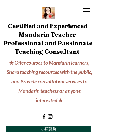
Certified and Experienced
Mandarin Teacher
Professional and Passionate
Teaching Consultant
★
Offer courses to Mandarin learners,
Share teaching resources with the public,
and Provide consultation services to
Mandarin teachers or anyone
interested
★
小額贊助