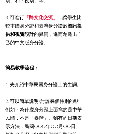
別」和「役別」等。
3. 可進行
「跨文化交流」
，讓學生比
較本國身分證和臺灣身分證於
資訊提
供和視覺設計
的異同，進而創造出自
己的中文版身分證。
簡易教學流程：
1. 先介紹中華民國身分證上的生詞。
2. 可以簡單說明/討論幾個特別的點，
例如：為什麼身分證上面寫的是中華
民國，不是「臺灣」、獨有的日期表
示方法：民國OOO年OO月OO日、