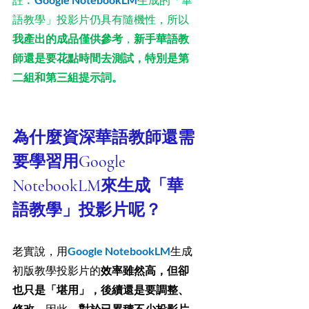
註︰
生成的「華
語教學」投影片仍具有隨機性，所以
我產出的成品僅供參考
，
新手華語教
師還是要花點時間去測試，特別是第
二組和第三組提示詞。
為什麼資深華語教師還需
要學習用Google 
NotebookLM來生成「華
語教學」投影片呢？
老實說，用
Google NotebookLM
生成
初版教學投影片的
效率雖然高，但卻
也只是「堪用」，後續還是要調整、
修改
對於已累積不少投影片