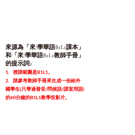
來源為「來!學華語B1L1課本」
和「來!學華語B1L1教師手冊」
的提示詞2
1.    授課範圍是B1L1。
2.    請參考教師手冊來生成一份給外
國學生(只學過發音/問候語/課室用語)
的60分鐘的B1L1教學投影片。