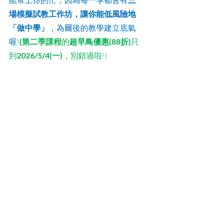
能幫上你的忙，因為每一季都會有
場模擬試教工作坊，讓你能低風險地
「做中學」
，為爾後的教學建立底氣
喔!
(
第二季課程
的
超早鳥優惠(88折)
只
到
2026/5/4(一)
，別錯過啦!)