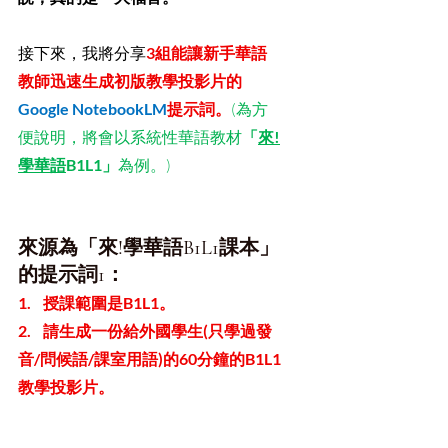
接下來，我將分享
3組能讓新手華語
教師迅速生成初版教學投影片的
Google NotebookLM
提示詞。
(為方
便說明，將會以系統性華語教材
「
來!
學華語
B1L1」
為例。)
來源為「來!學華語B1L1課本」
的提示詞1： 
1.    授課範圍是B1L1。
2.    請生成一份給外國學生(只學過發
音/問候語/課室用語)的60分鐘的B1L1
教學投影片。