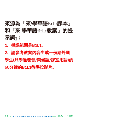
來源為「來!學華語B1L1課本」
和「來!學華語B1L1教案」的提
示詞3︰
1.    授課範圍是B1L1。
2.    請參考教案內容生成一份給外國
學生(只學過發音/問候語/課室用語)的
60分鐘的B1L1教學投影片。
Google NotebookLM