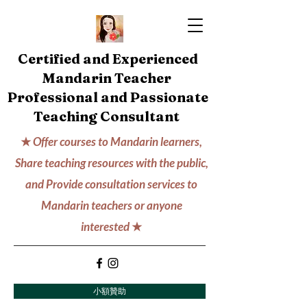
Certified and Experienced
Mandarin Teacher
Professional and Passionate
Teaching Consultant
★
Offer courses to Mandarin learners,
Share teaching resources with the public,
and Provide consultation services to
Mandarin teachers or anyone
interested
★
小額贊助