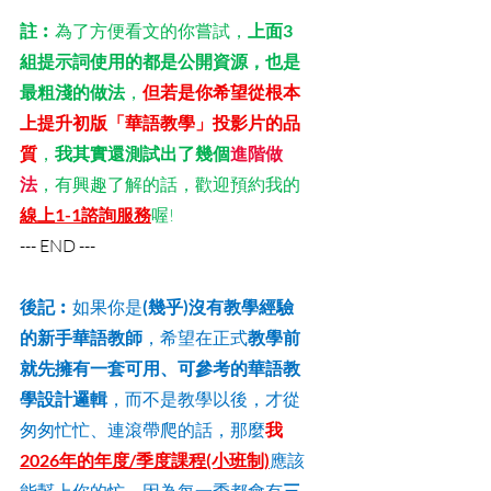
註︰
為了方便看文的你嘗試，
上面3
組提示詞使用的都是公開資源，也是
最粗淺的做法
，
但若是你希望從根本
上提升初版「華語教學」投影片的品
質
，
我其實還測試出了幾個
進階做
法
，有興趣了解的話，歡迎預約我的
線上1-1諮詢服務
喔!
--- END ---
後記︰
如果你是
(幾乎)沒有教學經驗
的新手華語教師
，希望在正式
教學前
就先擁有一套可用、可參考的華語教
學設計邏輯
，而不是教學以後，才從
匆匆忙忙、連滾帶爬的話，那麼
我
2026年的年度/季度課程(小班制)
應該
三